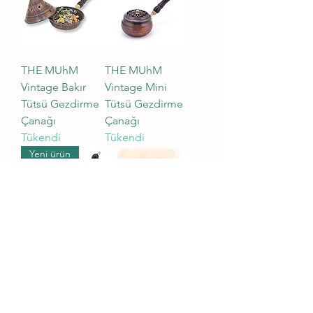
THE MUhM
THE MUhM
Vintage Bakır
Vintage Mini
Tütsü Gezdirme
Tütsü Gezdirme
Çanağı
Çanağı
Tükendi
Tükendi
Yeni ürün
THE MUhM
THE MUhM Palo
Vintage Tütsü
Santo
Gezdirme
Fiyat
₺350,00
Çanağı