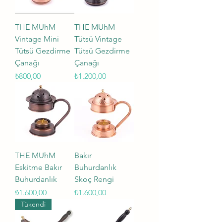
THE MUhM
THE MUhM
Vintage Mini
Tütsü Vintage
Tütsü Gezdirme
Tütsü Gezdirme
Çanağı
Çanağı
Fiyat
Fiyat
₺800,00
₺1.200,00
THE MUhM
Bakır
Eskitme Bakır
Buhurdanlık
Buhurdanlık
Skoç Rengi
Fiyat
Fiyat
₺1.600,00
₺1.600,00
Tükendi