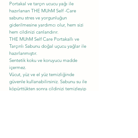
Portakal ve tarçın ucucu yağı ile
hazırlanan THE MUhM Self -Care
sabunu stres ve yorgunluğun
giderilmesine yardımcı olur, hem sizi
hem cildinizi canlandırır.
THE MUhM Self Care Portakallı ve
Tarçınlı Sabunu doğal uçucu yağlar ile
hazırlanmıştır.
Sentetik koku ve koruyucu madde
içermez.
Vücut, yüz ve el yüz temizliğinde
güvenle kullanabilirsiniz. Sabunu su ile
köpürttükten sonra cildinizi temizleyip
ardından bol su ile durulayınız.
Uyarılar:
Haricen kullanım içindir. Çocukların
ulaşamayacağı yerlerde muhafaza
ediniz. Göz ile temasından kaçınınız,
temas halinde bol su ile yıkayınız. Oda